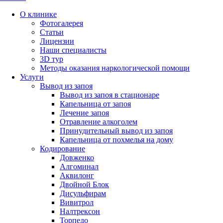
О клинике
Фотогалерея
Статьи
Лицензии
Наши специалисты
3D тур
Методы оказания наркологической помощи
Услуги
Вывод из запоя
Вывод из запоя в стационаре
Капельница от запоя
Лечение запоя
Отравление алкоголем
Принудительный вывод из запоя
Капельница от похмелья на дому
Кодирование
Довженко
Алгоминал
Аквилонг
Двойной Блок
Дисульфирам
Вивитрол
Налтрексон
Торпедо