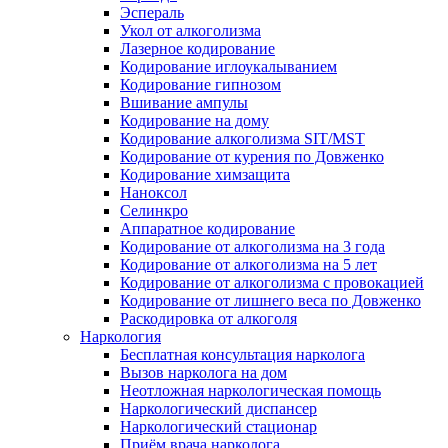
Эспераль
Укол от алкоголизма
Лазерное кодирование
Кодирование иглоукалыванием
Кодирование гипнозом
Вшивание ампулы
Кодирование на дому
Кодирование алкоголизма SIT/MST
Кодирование от курения по Довженко
Кодирование химзащита
Наноксол
Селинкро
Аппаратное кодирование
Кодирование от алкоголизма на 3 года
Кодирование от алкоголизма на 5 лет
Кодирование от алкоголизма с провокацией
Кодирование от лишнего веса по Довженко
Раскодировка от алкоголя
Наркология
Бесплатная консультация нарколога
Вызов нарколога на дом
Неотложная наркологическая помощь
Наркологический диспансер
Наркологический стационар
Приём врача нарколога