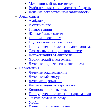
Медицинский вытрезвитель
Реабилитация зависимости за 21 день
Лечение лекарственной зависимости
Алкоголизм
Амбулаторно
В стационаре
Гипнотерапия
Женский алкоголизм
Пивной алкоголизм
Подростковый алкоголизм
Принудительное лечение алкоголизма
Созависимость при алкоголизме
Детоксикация от алкоголя
Хронический алкоголизм
Лечение старческого алкоголизма
Наркомания
Лечение токсикомании
Лечение табакокурения
Лечение игромании
Детоксикация от наркотиков
Кодирование от наркомании
Принудительное лечение наркомании
Снятие ломки на дому
УБОД
Капельница от наркотиков