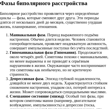
Фазы биполярного расстройства
Биполярное расстройство проявляется через определённые
циклы — фазы, которые сменяют друг друга. Эти периоды
длятся от нескольких дней до месяцев, существенно ухудшая
жизнь, планирование, отношения.
Маниакальная фаза
. Период выраженного подъёма
настроения. Обычно длится неделю. Человек становится
гиперобщительным, проявляет неадекватную активность,
совершает импульсивные поступки без учёта последствий.
Гипоманиакальная фаза (Гипомания)
. Продолжается
около четырёх дней. Симптомы похожи с маниакальными,
но менее выражены и не приводят к серьёзным
нарушениям в жизни. Окружающие часто воспринимают
эти симптомы как необычную, но не критичную
странность.
Депрессивная фаза
. Эпизод глубокой подавленности,
длящийся не менее двух недель. Характеризуется стойким
снижением настроения, упадком сил, потерей интереса к
жизни. Может сопровождаться суицидальными мыслями.
Смешанное состояние (эпизод)
. Особый тип фазы, при
котором симптомы мании (например, двигательное
возбуждение, импульсивность) и депрессии (тоска,