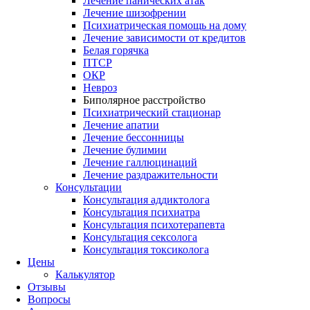
Лечение панических атак
Лечение шизофрении
Психиатрическая помощь на дому
Лечение зависимости от кредитов
Белая горячка
ПТСР
ОКР
Невроз
Биполярное расстройство
Психиатрический стационар
Лечение апатии
Лечение бессонницы
Лечение булимии
Лечение галлюцинаций
Лечение раздражительности
Консультации
Консультация аддиктолога
Консультация психиатра
Консультация психотерапевта
Консультация сексолога
Консультация токсиколога
Цены
Калькулятор
Отзывы
Вопросы