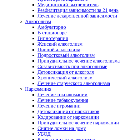
Медицинский вытрезвитель
Реабилитация зависимости за 21 день
Лечение лекарственной зависимости
Алкоголизм
Амбулаторно
В стационаре
Гипнотерапия
Женский алкоголизм
Пивной алкоголизм
Подростковый алкоголизм
Принудительное лечение алкоголизма
Созависимость при алкоголизме
Детоксикация от алкоголя
Хронический алкоголизм
Лечение старческого алкоголизма
Наркомания
Лечение токсикомании
Лечение табакокурения
Лечение игромании
Детоксикация от наркотиков
Кодирование от наркомании
Принудительное лечение наркомании
Снятие ломки на дому
УБОД
Капельница от наркотиков