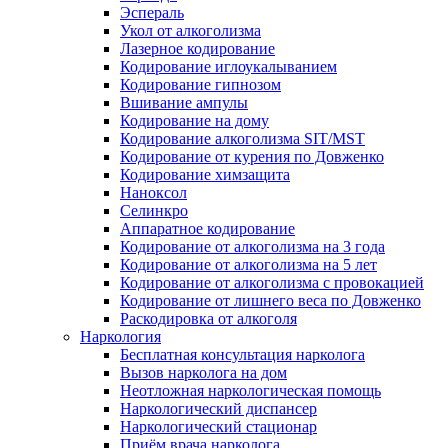
Эспераль
Укол от алкоголизма
Лазерное кодирование
Кодирование иглоукалыванием
Кодирование гипнозом
Вшивание ампулы
Кодирование на дому
Кодирование алкоголизма SIT/MST
Кодирование от курения по Довженко
Кодирование химзащита
Наноксол
Селинкро
Аппаратное кодирование
Кодирование от алкоголизма на 3 года
Кодирование от алкоголизма на 5 лет
Кодирование от алкоголизма с провокацией
Кодирование от лишнего веса по Довженко
Раскодировка от алкоголя
Наркология
Бесплатная консультация нарколога
Вызов нарколога на дом
Неотложная наркологическая помощь
Наркологический диспансер
Наркологический стационар
Приём врача нарколога