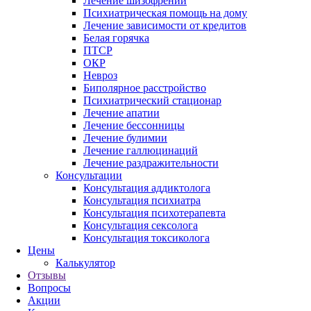
Лечение шизофрении
Психиатрическая помощь на дому
Лечение зависимости от кредитов
Белая горячка
ПТСР
ОКР
Невроз
Биполярное расстройство
Психиатрический стационар
Лечение апатии
Лечение бессонницы
Лечение булимии
Лечение галлюцинаций
Лечение раздражительности
Консультации
Консультация аддиктолога
Консультация психиатра
Консультация психотерапевта
Консультация сексолога
Консультация токсиколога
Цены
Калькулятор
Отзывы
Вопросы
Акции