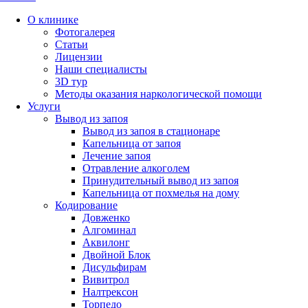
О клинике
Фотогалерея
Статьи
Лицензии
Наши специалисты
3D тур
Методы оказания наркологической помощи
Услуги
Вывод из запоя
Вывод из запоя в стационаре
Капельница от запоя
Лечение запоя
Отравление алкоголем
Принудительный вывод из запоя
Капельница от похмелья на дому
Кодирование
Довженко
Алгоминал
Аквилонг
Двойной Блок
Дисульфирам
Вивитрол
Налтрексон
Торпедо