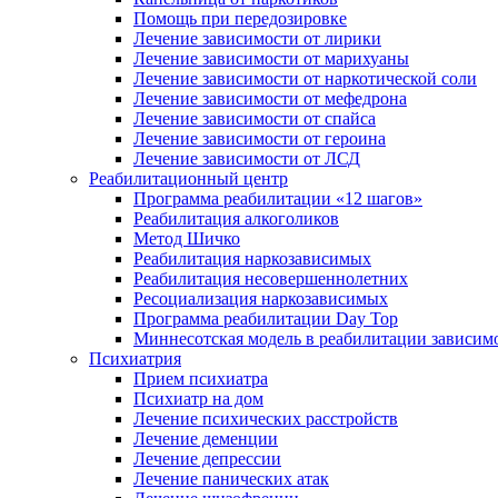
Помощь при передозировке
Лечение зависимости от лирики
Лечение зависимости от марихуаны
Лечение зависимости от наркотической соли
Лечение зависимости от мефедрона
Лечение зависимости от спайса
Лечение зависимости от героина
Лечение зависимости от ЛСД
Реабилитационный центр
Программа реабилитации «12 шагов»
Реабилитация алкоголиков
Метод Шичко
Реабилитация наркозависимых
Реабилитация несовершеннолетних
Ресоциализация наркозависимых
Программа реабилитации Day Top
Миннесотская модель в реабилитации зависим
Психиатрия
Прием психиатра
Психиатр на дом
Лечение психических расстройств
Лечение деменции
Лечение депрессии
Лечение панических атак