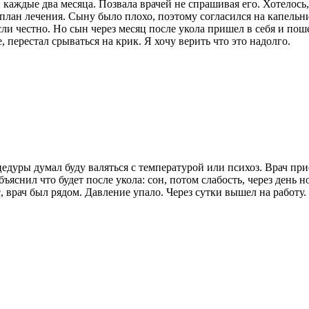
й каждые два месяца. Позвала врачей не спрашивая его. Хотелось
е план лечения. Сыну было плохо, поэтому согласился на капель
 если честно. Но сын через месяц после укола пришел в себя и по
, перестал срываться на крик. Я хочу верить что это надолго.
едуры думал буду валяться с температурой или психоз. Врач прие
бъяснил что будет после укола: сон, потом слабость, через день
 врач был рядом. Давление упало. Через сутки вышел на работу. 