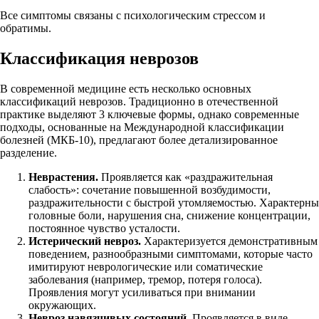
Все симптомы связаны с психологическим стрессом и
обратимы.
Классификация неврозов
В современной медицине есть несколько основных
классификаций неврозов. Традиционно в отечественной
практике выделяют 3 ключевые формы, однако современные
подходы, основанные на Международной классификации
болезней (МКБ-10), предлагают более детализированное
разделение.
Неврастения.
Проявляется как «раздражительная
слабость»: сочетание повышенной возбудимости,
раздражительности с быстрой утомляемостью. Характерны
головные боли, нарушения сна, снижение концентрации,
постоянное чувство усталости.
Истерический невроз.
Характеризуется демонстративным
поведением, разнообразными симптомами, которые часто
имитируют неврологические или соматические
заболевания (например, тремор, потеря голоса).
Проявления могут усиливаться при внимании
окружающих.
Невроз навязчивых состояний.
Проявляется в виде