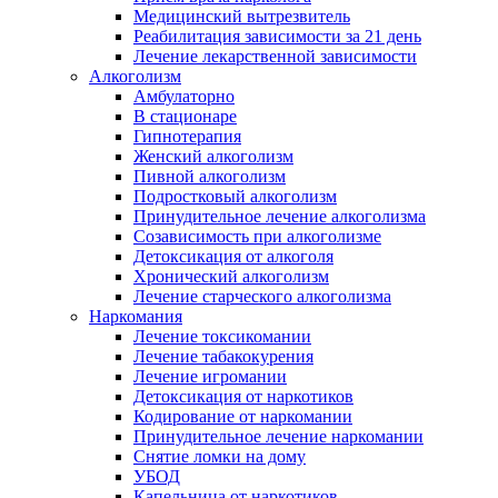
Медицинский вытрезвитель
Реабилитация зависимости за 21 день
Лечение лекарственной зависимости
Алкоголизм
Амбулаторно
В стационаре
Гипнотерапия
Женский алкоголизм
Пивной алкоголизм
Подростковый алкоголизм
Принудительное лечение алкоголизма
Созависимость при алкоголизме
Детоксикация от алкоголя
Хронический алкоголизм
Лечение старческого алкоголизма
Наркомания
Лечение токсикомании
Лечение табакокурения
Лечение игромании
Детоксикация от наркотиков
Кодирование от наркомании
Принудительное лечение наркомании
Снятие ломки на дому
УБОД
Капельница от наркотиков