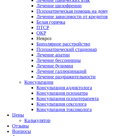
Лечение панических атак
Лечение шизофрении
Психиатрическая помощь на дому
Лечение зависимости от кредитов
Белая горячка
ПТСР
ОКР
Невроз
Биполярное расстройство
Психиатрический стационар
Лечение апатии
Лечение бессонницы
Лечение булимии
Лечение галлюцинаций
Лечение раздражительности
Консультации
Консультация аддиктолога
Консультация психиатра
Консультация психотерапевта
Консультация сексолога
Консультация токсиколога
Цены
Калькулятор
Отзывы
Вопросы