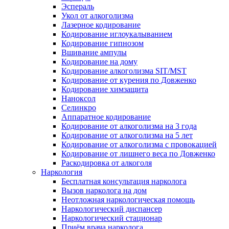
Эспераль
Укол от алкоголизма
Лазерное кодирование
Кодирование иглоукалыванием
Кодирование гипнозом
Вшивание ампулы
Кодирование на дому
Кодирование алкоголизма SIT/MST
Кодирование от курения по Довженко
Кодирование химзащита
Наноксол
Селинкро
Аппаратное кодирование
Кодирование от алкоголизма на 3 года
Кодирование от алкоголизма на 5 лет
Кодирование от алкоголизма с провокацией
Кодирование от лишнего веса по Довженко
Раскодировка от алкоголя
Наркология
Бесплатная консультация нарколога
Вызов нарколога на дом
Неотложная наркологическая помощь
Наркологический диспансер
Наркологический стационар
Приём врача нарколога