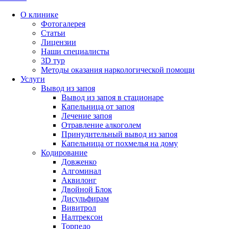
О клинике
Фотогалерея
Статьи
Лицензии
Наши специалисты
3D тур
Методы оказания наркологической помощи
Услуги
Вывод из запоя
Вывод из запоя в стационаре
Капельница от запоя
Лечение запоя
Отравление алкоголем
Принудительный вывод из запоя
Капельница от похмелья на дому
Кодирование
Довженко
Алгоминал
Аквилонг
Двойной Блок
Дисульфирам
Вивитрол
Налтрексон
Торпедо